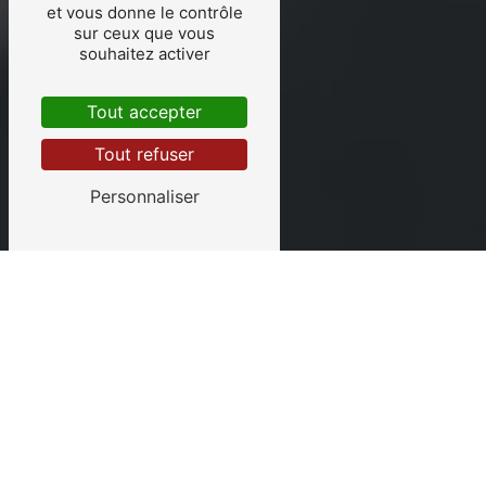
et vous donne le contrôle
sur ceux que vous
souhaitez activer
Tout accepter
Tout refuser
Personnaliser
Réussir son permis de
conduire
VOTRE AUTO-MOTO ÉCOLE
L'Auto-Moto École de Brochon, forte de
ses
15 années d'expérience
, offre des
formations complètes pour
divers